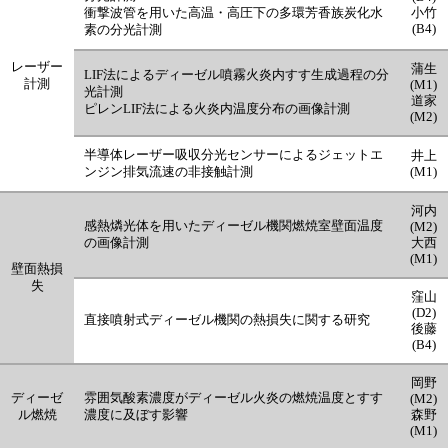
衝撃波管
を用いた高温・高圧下の多環芳香族炭化水
小竹
(B4)
素の分光計測
レーザー
蒲生
LIF法によるディーゼル噴霧火炎内すす生成過程の分
計測
(M1)
光計測
道家
ピレンLIF法による火炎内温度分布の画像計測
(M2)
半導体レーザー吸収分光センサーによるジェットエ
井上
ンジン排気流速の非接触計測
(M1)
河内
感熱燐光体を用いたディーゼル機関燃焼室壁面温度
(M2)
の画像計測
大西
(M1)
壁面熱損
失
窪山
(D2)
直接噴射式ディーゼル機関の熱損失に関する研究
後藤
(B4)
岡野
ディーゼ
雰囲気酸素濃度がディーゼル火炎の燃焼温度とすす
(M2)
ル燃焼
濃度に及ぼす影響
森野
(M1)