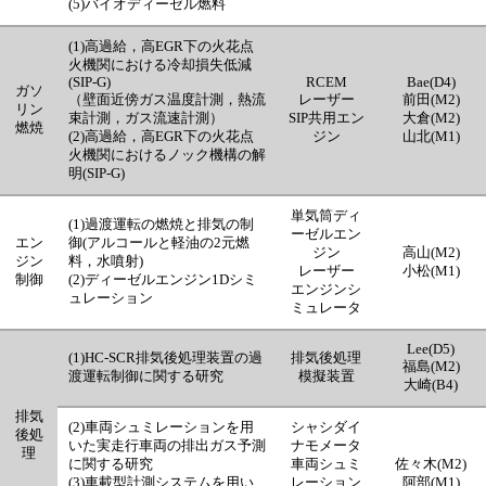
(5)バイオディーゼル燃料
(1)高過給，高EGR下の火花点
火機関における冷却損失低減
(SIP-G)
RCEM
Bae(D4)
ガソ
（壁面近傍ガス温度計測，熱流
レーザー
前田(M2)
リン
束計測，ガス流速計測）
SIP共用エン
大倉(M2)
燃焼
(2)高過給，高EGR下の火花点
ジン
山北(M1)
火機関におけるノック機構の解
明(SIP-G)
単気筒ディ
(1)過渡運転の燃焼と排気の制
ーゼルエン
エン
御(アルコールと軽油の2元燃
ジン
高山(M2)
ジン
料，水噴射)
レーザー
小松(M1)
制御
(2)ディーゼルエンジン1Dシミ
エンジンシ
ュレーション
ミュレータ
Lee(D5)
(1)HC-SCR排気後処理装置の過
排気後処理
福島(M2)
渡運転制御に関する研究
模擬装置
大崎(B4)
排気
(2)車両シュミレーションを用
シャシダイ
後処
いた実走行車両の排出ガス予測
ナモメータ
理
に関する研究
車両シュミ
佐々木(M2)
(3)車載型計測システムを用い
レーション
阿部(M1)