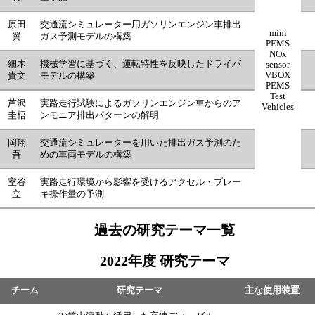
原田
交通流シミュレーター用ガソリンエンジン車排出
mini
翼
ガス予測モデルの構築
PEMS
NOx
細木
機械学習に基づく、運転特性を反映したドライバ
sensor
VBOX
貴文
モデルの構築
PEMS
Test
芦沢
実路走行試験によるガソリンエンジン車からのア
Vehicles
圭梧
ンモニア排出パターンの解明
岡翔
交通流シミュレーターを用いた排出ガス予測のた
吾
めの車両モデルの構築
室谷
実路走行環境から影響を受けるアクセル・ブレー
立
キ操作量の予測
過去の研究テーマ一覧
2022年度 研究テーマ
チーム
研究テーマ
主な使用装置