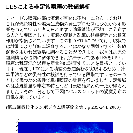
LESによる非定常噴霧の数値解析
ディーゼル噴霧内部は液滴が空間に不均一に分布しており，
これが燃焼特性や燃焼生成物の発生プロセスに少なからず影
響を与えていると考えられます．噴霧液滴が不均一に分布す
る大きな要因として，液滴の運動と乱流の組織構造との相互
作用が指摘されています．この相互作用については，現状で
は計測により詳細に調査することはかなり困難ですが，数値
解析を用いれば容易に調べることができます．我々は乱流の
組織構造が適切に解像できる乱流モデルであるLESを用い，
噴霧の乱流混合過程を定量的に調査することを目標としてい
ます．現在，LESによる噴霧の数値解析を実現するため，計
算手法などの妥当性の検討を行っている段階です．その一つ
として幾つかの条件で単相噴流の計算を行いました．定常域
の乱流統計量や非定常特性などは実験結果との一致が得られ
ました．その一例として下図にパルスジェットの渦度分布の
画像を示しています．
(第12回微粒化シンポジウム講演論文集，p.239-244, 2003)