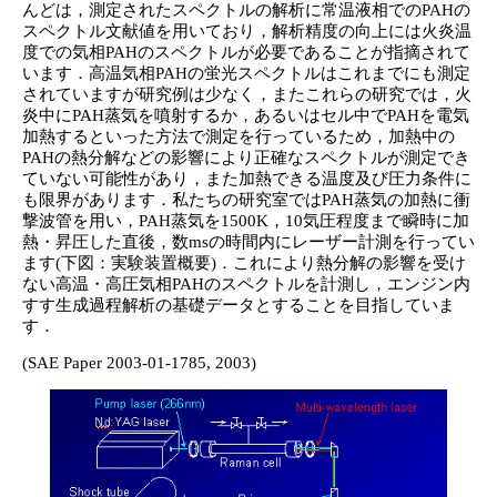
んどは，測定されたスペクトルの解析に常温液相でのPAHの
スペクトル文献値を用いており，解析精度の向上には火炎温
度での気相PAHのスペクトルが必要であることが指摘されて
います．高温気相PAHの蛍光スペクトルはこれまでにも測定
されていますが研究例は少なく，またこれらの研究では，火
炎中にPAH蒸気を噴射するか，あるいはセル中でPAHを電気
加熱するといった方法で測定を行っているため，加熱中の
PAHの熱分解などの影響により正確なスペクトルが測定でき
ていない可能性があり，また加熱できる温度及び圧力条件に
も限界があります．私たちの研究室ではPAH蒸気の加熱に衝
撃波管を用い，PAH蒸気を1500K，10気圧程度まで瞬時に加
熱・昇圧した直後，数msの時間内にレーザー計測を行ってい
ます(下図：実験装置概要)．これにより熱分解の影響を受け
ない高温・高圧気相PAHのスペクトルを計測し，エンジン内
すす生成過程解析の基礎データとすることを目指していま
す．
(SAE Paper 2003-01-1785, 2003)