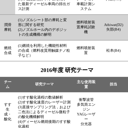
た最新ディーゼル車両の排出ガ
車載計測シ
ス計測
ステム
(1)ノズルシート部の摩耗と変
燃料噴射装
潤滑
形に関する研究
Athiwat(D2)
置摩耗試験
矢部(B4)
摩耗
(2)ノズルホール内のデポジッ
機
トの生成機構の解明
(1)燃焼を利用した機能性材料
燃焼
燃料噴射装
の合成（燃料改質用触媒ナノ粒
松本(B4)
合成
置
子など）
2016年度 研究テーマ
チー
主な使用装
研究テーマ
担当
ム
置
(1)すす酸化過程の数値解析
衝撃波管
(2)すす酸化速度のレーザー計測
すす
多気筒エン
(3)直接サンプリング法，および
生
ジン
二色法によるディーゼル微粒子
成・
YAGレーザ
の酸化機構解明
酸化
ー
(4)ディーゼル燃焼後期のすす酸
分光器
化過程