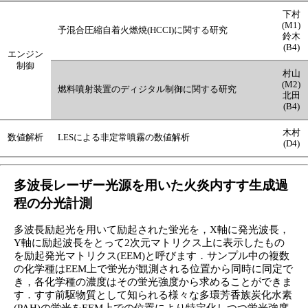
下村
(M1)
予混合圧縮自着火燃焼(HCCI)に関する研究
鈴木
(B4)
エンジン
制御
村山
(M2)
燃料噴射装置のディジタル制御に関する研究
北田
(B4)
木村
数値解析
LESによる非定常噴霧の数値解析
(D4)
多波長レーザー光源を用いた火炎内すす生成過
程の分光計測
多波長励起光を用いて励起された蛍光を，X軸に発光波長，
Y軸に励起波長をとって2次元マトリクス上に表示したもの
を励起発光マトリクス(EEM)と呼びます．サンプル中の複数
の化学種はEEM上で蛍光が観測される位置から同時に同定で
き，各化学種の濃度はその蛍光強度から求めることができま
す．すす前駆物質として知られる様々な多環芳香族炭化水素