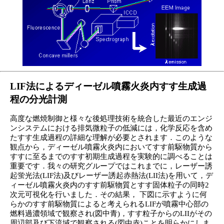
LIF法によるディーゼル噴霧火炎内すす生成過
程の分光計測
高度な燃焼制御と様々な後処理技術を統合した最近のエンジ
ンシステムにおける排気微粒子の低減には，化学反応を含め
たすす生成過程の詳細な理解が必要とされます．このような
観点から，ディーゼル噴霧火炎内においてすす前駆物質から
すすに至るまでのすす初期生成過程を実験的に調べることは
重要です．我々の研究グループではこれまでに，レーザー誘
起蛍光法(LIF法)及びレーザー誘起赤熱法(LII法)を用いて，デ
ィーゼル噴霧火炎内のすす前駆物質とすす固体粒子の同時2
次元可視化を行いました．その結果， 下図に示すように何
らかのすす前駆物質によると考えられるLIFが噴霧中心部の
燃料過濃領域で観察され(図中青)，すす粒子からのLIIがその
周辺部及び下流域で観察される(図中赤)ことを明らかにしま