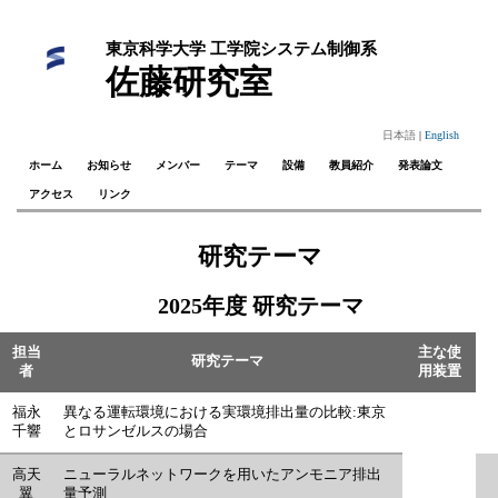
東京科学大学 工学院システム制御系
佐藤研究室
日本語
|
English
ホーム
お知らせ
メンバー
テーマ
設備
教員紹介
発表論文
アクセス
リンク
研究テーマ
2025年度 研究テーマ
担当
主な使
研究テーマ
者
用装置
福永
異なる運転環境における実環境排出量の比較:東京
千響
とロサンゼルスの場合
高天
ニューラルネットワークを用いたアンモニア排出
翼
量予測