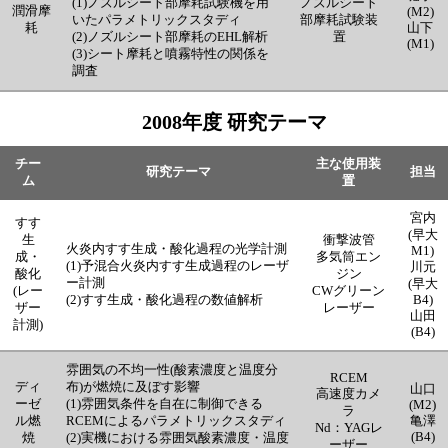
(1)ノズルシート部摩耗試験機を用
ノズルシート
潤滑摩
(M2)
いたパラメトリックスタディ
部摩耗試験装
耗
山下
(2)ノズルシート部摩耗のEHL解析
置
(M1)
(3)シート摩耗と噴霧特性の関係を
調査
2008年度 研究テーマ
チー
主な使用装
研究テーマ
担当
ム
置
宮内
すす
(早大
生
衝撃波管
火炎内すす生成・酸化過程の光学計測
M1)
成・
多気筒エン
(1)予混合火炎内すす生成過程のレーザ
川元
酸化
ジン
ー計測
(早大
(レー
CWグリーン
(2)すす生成・酸化過程の数値解析
B4)
ザー
レーザー
山田
計測)
(B4)
雰囲気の不均一性(酸素濃度と温度分
RCEM
ディ
布)が燃焼に及ぼす影響
山口
高速度カメ
ーゼ
(1)雰囲気条件を自在に制御できる
(M2)
ラ
ル燃
RCEM
によるパラメトリックスタディ
亀澤
Nd：YAGレ
(B4)
焼
(2)実機における雰囲気酸素濃度・温度
ーザー