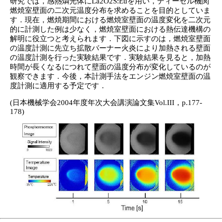
研究では，感熱燐光体にLa2O2S:Euを用い，ディーゼル機関
燃焼室壁面の二次元温度分布を求めることを目的としていま
す．現在，燃焼期間における燃焼室壁面の温度変化を二次元
的に計測した例は少なく，燃焼室壁面における熱伝達機構の
解明に役立つと考えられます．下図に示すのは，燃焼室壁面
の温度計測に先立ち拡散バーナー火炎により加熱される壁面
の温度計測を行った実験結果です．実験結果を見ると，加熱
時間が長くなるにつれて壁面の温度分布が変化しているのが
観察できます．今後，本計測手法をエンジン燃焼室壁面の温
度計測に適用する予定です．
(日本機械学会2004年度年次大会講演論文集Vol.III，p.177-
178)