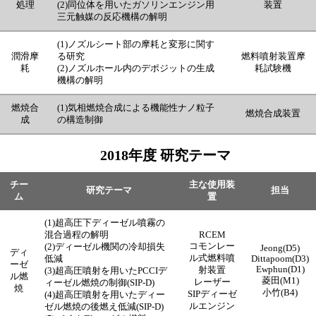
処理
(2)
同位体を用いたガソリンエンジン用
装置
三元触媒の反応機構の解明
(1)ノズルシート部の摩耗と変形に関す
潤滑摩
る研究
燃料噴射装置摩
耗
(2)ノズルホール内のデポジットの生成
耗試験機
機構の解明
燃焼合
(1)
気相燃焼合成による機能性ナノ粒子
燃焼合成装置
成
の構造制御
2018年度 研究テーマ
チー
主な使用装
研究テーマ
担当
ム
置
(1)超高圧下ディーゼル噴霧の
混合過程の解明
RCEM
コモンレー
(2)ディーゼル機関の冷却損失
Jeong(D5)
ディ
ル式燃料噴
低減
Dittapoom(D3)
ーゼ
Ewphun(D1)
射装置
(3)超高圧噴射を用いたPCCIデ
ル燃
菱田(M1)
レーザー
ィーゼル燃焼の制御(SIP-D)
焼
小竹(B4)
SIPディーゼ
(4)超高圧噴射を用いたディー
ルエンジン
ゼル燃焼の後燃え低減(SIP-D)