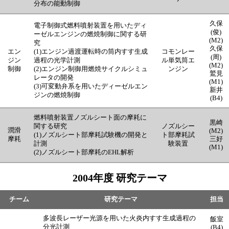
分布の能動制御
久保
電子制御式燃料噴射装置を用いたディ
(俊)
ーゼルエンジンの燃焼制御に関する研
(M2)
究
久保
エン
(1)エンジン過渡運転時の筒内すす生成
コモンレー
(周)
ジン
過程の光学計測
ル単気筒エ
(M2)
制御
(2)エンジン制御用燃焼サイクルシミュ
ンジン
鷲見
レータの開発
(M1)
(3)可変動弁系を用いたディーゼルエン
新井
ジンの燃焼制御
(B4)
燃料噴射装置ノズルシート面の摩耗に
黒崎
関する研究
ノズルシー
潤滑
(M2)
(1)ノズルシート部摩耗試験機の開発と
ト部摩耗試
摩耗
三好
計測
験装置
(M1)
(2)ノズルシート部摩耗のEHL解析
2004年度 研究テーマ
チーム
研究テーマ
担当
多波長レーザー光源を用いた火炎内すす生成過程の
飯室
分光計測
(B4)