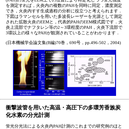
(PAH)の蛍光をEEM上での位置により特定化しつつ蛍光強度
を測定すれば，火炎内の複数のPAHを同時に同定，濃度測定
でき，火炎内すす生成過程の分析に役立つと考えられます．
下図はラマンセルを用いた多波長レーザーを光源として測定
された拡散火炎のEEMと，代表的PAHのEEM模式図です．火
炎上流部でナフタレン等の2～3環程度のPAH，火炎下流部で
3環以上の様々なPAHが観測されていることがわかります．
(日本機械学会論文集(B編)70巻，690号，pp.496-502，2004)
衝撃波管を用いた高温・高圧下の多環芳香族炭
化水素の分光計測
蛍光分光法による火炎内PAH計測のこれまでの研究例のほと