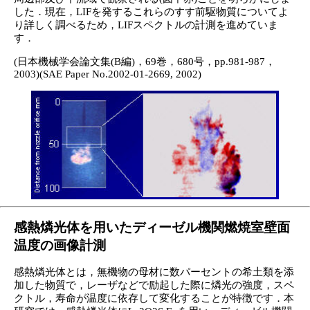
した．現在，LIFを発するこれらのすす前駆物質についてよ
り詳しく調べるため，LIFスペクトルの計測を進めていま
す．
(日本機械学会論文集(B編)，69巻，680号，pp.981-987，
2003)(SAE Paper No.2002-01-2669, 2002)
感熱燐光体を用いたディーゼル機関燃焼室壁面
温度の画像計測
感熱燐光体とは，無機物の母材に数パーセントの希土類を添
加した物質で，レーザなどで励起した際に燐光の強度，スペ
クトル，寿命が温度に依存して変化することが特徴です．本