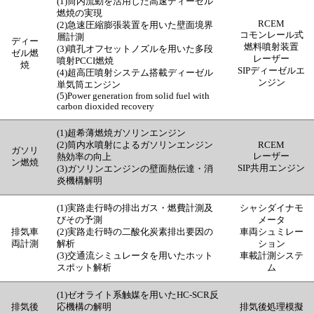
(1)
筒内流動を活用した高速ディーゼル
燃焼の実現
RCEM
(2)急速圧縮膨張装置を用いた壁面境界
コモンレール式
層計測
ディー
燃料噴射装置
(3)噴孔オフセットノズルを用いた多段
ゼル燃
レーザー
噴射PCCI燃焼
焼
SIPディーゼルエ
(4)超高圧噴射システム搭載ディーゼル
ンジン
単気筒エンジン
(5)Power generation from solid fuel with
carbon dioxided recovery
(1)超希薄燃焼ガソリンエンジン
(2)
筒内水噴射によるガソリンエンジン
RCEM
ガソリ
レーザー
熱効率の向上
ン燃焼
SIP共用エンジン
(3)
ガソリンエンジンの壁面熱伝達・消
炎機構解明
(1)実路走行時の排出ガス・燃費計測及
シャシダイナモ
びその予測
メータ
排気車
(2)実路走行時の二酸化炭素排出要因の
車両シュミレー
両計測
解析
ション
(3)交通流シミュレータを用いたホット
車載計測システ
スポット解析
ム
(1)ゼオライト系触媒を用いたHC-SCR反
排気後
応機構の解明
排気後処理模擬