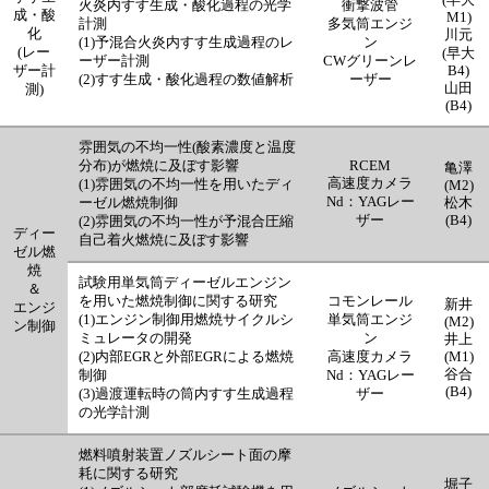
(早大
火炎内すす生成・酸化過程の光学
衝撃波管
成・酸
M1)
計測
多気筒エンジ
化
川元
(1)予混合火炎内すす生成過程のレ
ン
(レー
(早大
ーザー計測
CWグリーンレ
ザー計
B4)
(2)すす生成・酸化過程の数値解析
ーザー
山田
測)
(B4)
雰囲気の不均一性(酸素濃度と温度
分布)が燃焼に及ぼす影響
RCEM
亀澤
高速度カメラ
(1)雰囲気の不均一性を用いたディ
(M2)
Nd：YAGレー
ーゼル燃焼制御
松木
ザー
(B4)
(2)雰囲気の不均一性が予混合圧縮
ディー
自己着火燃焼に及ぼす影響
ゼル燃
焼
試験用単気筒ディーゼルエンジン
＆
を用いた燃焼制御に関する研究
コモンレール
新井
エンジ
(1)エンジン制御用燃焼サイクルシ
単気筒エンジ
(M2)
ン制御
ミュレータの開発
ン
井上
(2)内部EGRと外部EGRによる燃焼
高速度カメラ
(M1)
谷合
制御
Nd：YAGレー
(B4)
(3)過渡運転時の筒内すす生成過程
ザー
の光学計測
燃料噴射装置ノズルシート面の摩
耗に関する研究
堀子