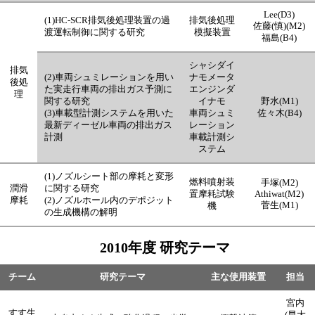
Lee(D3)
(1)HC-SCR排気後処理装置の過
排気後処理
佐藤(慎)(M2)
渡運転制御に関する研究
模擬装置
福島(B4)
シャシダイ
排気
(2)車両シュミレーションを用い
ナモメータ
後処
た実走行車両の排出ガス予測に
エンジンダ
理
関する研究
イナモ
野水(M1)
(3)車載型計測システムを用いた
車両シュミ
佐々木(B4)
最新ディーゼル車両の排出ガス
レーション
計測
車載計測シ
ステム
(1)ノズルシート部の摩耗と変形
燃料噴射装
手塚(M2)
潤滑
に関する研究
置摩耗試験
Athiwat(M2)
摩耗
(2)ノズルホール内のデポジット
菅生(M1)
機
の生成機構の解明
2010年度 研究テーマ
チーム
研究テーマ
主な使用装置
担当
宮内
すす生