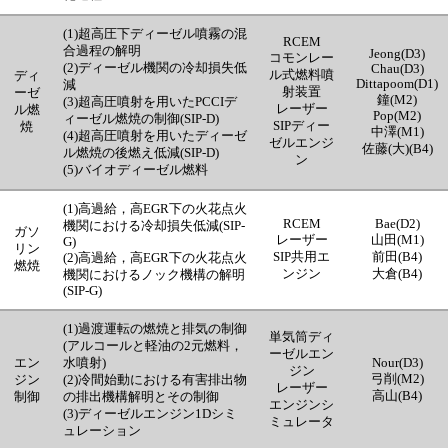
(1)超高圧下ディーゼル噴霧の混
RCEM
合過程の解明
Jeong(D3)
コモンレー
(2)ディーゼル機関の冷却損失低
Chau(D3)
ル式燃料噴
ディ
Dittapoom(D1)
減
射装置
ーゼ
鐘(M2)
(3)超高圧噴射を用いたPCCIデ
レーザー
ル燃
Pop(M2)
ィーゼル燃焼の制御(SIP-D)
SIPディー
焼
中澤(M1)
(4)超高圧噴射を用いたディーゼ
ゼルエンジ
佐藤(大)(B4)
ル燃焼の後燃え低減(SIP-D)
ン
(5)バイオディーゼル燃料
(1)高過給，高EGR下の火花点火
RCEM
Bae(D2)
機関における冷却損失低減(SIP-
ガソ
レーザー
山田(M1)
G)
リン
SIP共用エ
前田(B4)
(2)高過給，高EGR下の火花点火
燃焼
ンジン
大倉(B4)
機関におけるノック機構の解明
(SIP-G)
(1)過渡運転の燃焼と排気の制御
単気筒ディ
(アルコールと軽油の2元燃料，
ーゼルエン
エン
水噴射)
Nour(D3)
ジン
弓削(M2)
ジン
(2)冷間始動における有害排出物
レーザー
高山(B4)
制御
の排出機構解明とその制御
エンジンシ
(3)ディーゼルエンジン1Dシミ
ミュレータ
ュレーション